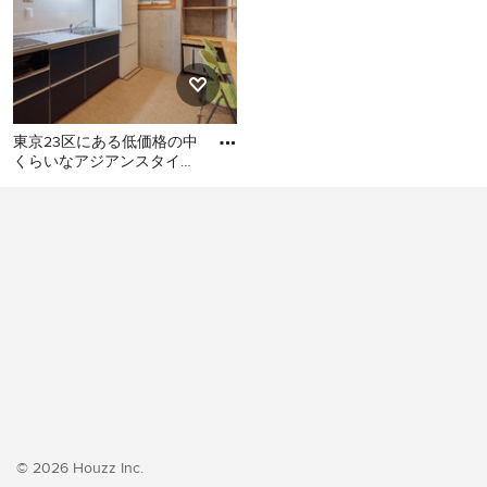
東京23区にある低価格の中
くらいなアジアンスタイル
のおしゃれなキッチン (シ
東京23区にある低価格の中
ングルシンク、フラットパ
くらいなアジアンスタイル
のおしゃれなキッチン (シン
グルシンク、フラットパネ
ル扉のキャビネット、ター
コイズのキャビネット、ス
テンレスカウンター、白い
キッチンパネル、ガラス板
のキッチンパネル、シルバ
ーの調理設備、クッション
フロア、アイランドなし、
ベージュの床、グレーのキ
© 2026 Houzz Inc.
ッチンカウンター) の写真