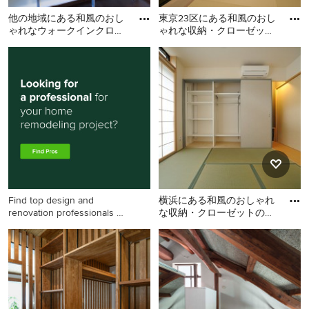
他の地域にある和風のおし
東京23区にある和風のおし
ゃれなウォークインクロー
ゃれな収納・クローゼット
ゼット (オープンシェル
の写真
他の地域にある和風のおし
東京23区にある和風のおし
フ、白いキャビネット、合
ゃれなウォークインクロー
ゃれな収納・クローゼット
板フ
ゼット (オープンシェルフ、
の写真
白いキャビネット、合板フ
ローリング、茶色い床、ク
ロスの天井) の写真
Find top design and
横浜にある和風のおしゃれ
renovation professionals on
な収納・クローゼットの写
Houzz
真
横浜にある和風のおしゃれ
な収納・クローゼットの写
真