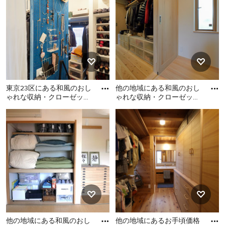
考えの場合でも、新築でおしゃれな収納・クローゼット
を作る場合でも、Houzz がアイデア探しのお手伝いをし
ます。Houzz には 有限会社 コウ設計工房 や 有限会社
ササキ設計 といった日本国内の優れた建築家、インテ
リアデザイナー、工務店、リノベーション会社などから
寄せられた161枚の家や部屋の写真があります。色別や
スタイル別で収納・クローゼットの画像を見て、気にな
東京23区にある和風のおし
他の地域にある和風のおし
る和風収納・クローゼット の間取りやレイアウトがあ
ゃれな収納・クローゼット
ゃれな収納・クローゼット
れば、アイデアブックへ保存したり、その写真の住宅を
の写真
の写真
東京23区にある和風のおし
他の地域にある和風のおし
手がけた専門家にご自分の理想の和風収納・クローゼッ
ゃれな収納・クローゼット
ゃれな収納・クローゼット
ト のデザインや間取りについて相談してみましょう。
の写真
の写真
日本や海外のおしゃれな和風収納・クローゼット の実
例がいっぱいの Houzz を、あなたの家のリノベーショ
ンやリフォームのアイデア集めに是非お役立てくださ
い。
他の地域にある和風のおし
他の地域にあるお手頃価格