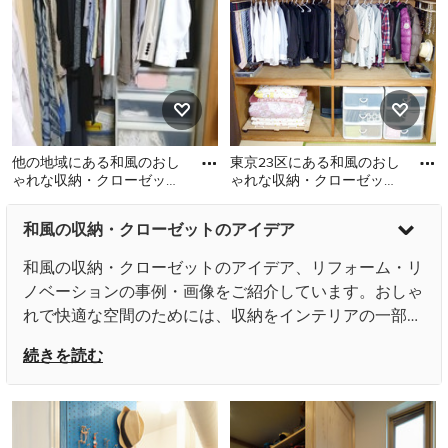
トの写真
他の地域にある和風のおし
東京23区にある和風のおし
ゃれな収納・クローゼット
ゃれな収納・クローゼット
の写真
の写真
他の地域にある和風のおし
東京23区にある和風のおし
和風の収納・クローゼットのアイデア
ゃれな収納・クローゼット
ゃれな収納・クローゼット
の写真
の写真
和風の収納・クローゼットのアイデア、リフォーム・リ
ノベーションの事例・画像をご紹介しています。おしゃ
れで快適な空間のためには、収納をインテリアの一部と
して考えることも大切です。空間に調和した色合い、質
続きを読む
感、デザイン、そして機能性を追求すれば、おしゃれで
美しい空間を演出することができるでしょう。
和風収納・クローゼット のリフォームや模様替えをお