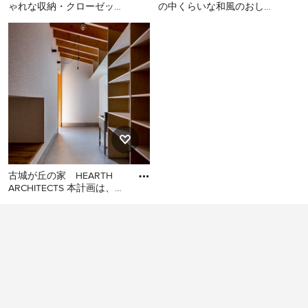
ゃれな収納・クローゼット
の中くらいな和風のおしゃ
の写真
れなウォークインクローゼ
他の地域にある和風のおし
他の地域にあるお手頃価格
ット (無垢フローリング)
ゃれな収納・クローゼット
の中くらいな和風のおしゃ
の写真
れなウォークインクローゼ
ット (無垢フローリング) の
写真
古城が丘の家 HEARTH
ARCHITECTS 本計画は、ク
ライアントの「ひとつ屋根
他の地域にある和風のおし
の下」というキ
ゃれな収納・クローゼット
の写真