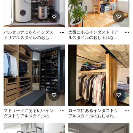
無垢フローリング、ベージ
ュの床) の写真
バルセロナにあるインダス
大阪にあるインダストリア
トリアルスタイルのおしゃ
ルスタイルのおしゃれなウ
れな収納・クローゼット
ォークインクローゼット
バルセロナにあるインダス
大阪にあるインダストリア
(白いキャビネット、フラッ
(オープンシェルフ、淡色木
トリアルスタイルのおしゃ
ルスタイルのおしゃれなウ
ト
目
れな収納・クローゼット (白
ォークインクローゼット (オ
いキャビネット、フラット
ープンシェルフ、淡色木目
パネル扉のキャビネット、
調キャビネット、淡色無垢
茶色い床) の写真
フローリング、ベージュの
床) の写真
マドリードにある広いイン
ローマにあるインダストリ
ダストリアルスタイルのお
アルスタイルのおしゃれな
しゃれなウォークインクロ
収納・クローゼットの写真
マドリードにある広いイン
ローマにあるインダストリ
ーゼットの写真
ダストリアルスタイルのお
アルスタイルのおしゃれな