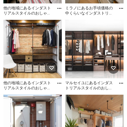
他の地域にあるインダスト
ミラノにあるお手頃価格の
リアルスタイルのおしゃれ
中くらいなインダストリア
な収納・クローゼット (コ
ルスタイルのおしゃれな収
他の地域にあるインダスト
ミラノにあるお手頃価格の
ンクリートの床、グレーの
納・クローゼット (淡色無
リアルスタイルのおしゃれ
中くらいなインダストリア
床
垢
な収納・クローゼット (コン
ルスタイルのおしゃれな収
クリートの床、グレーの床)
納・クローゼット (淡色無垢
の写真
フローリング、折り上げ天
井) の写真
他の地域にあるインダスト
マルセイユにあるインダス
リアルスタイルのおしゃれ
トリアルスタイルのおしゃ
なウォークインクローゼッ
れな収納・クローゼットの
他の地域にあるインダスト
マルセイユにあるインダス
ト (オープンシェルフ、濃
写真
リアルスタイルのおしゃれ
トリアルスタイルのおしゃ
色
なウォークインクローゼッ
れな収納・クローゼットの
ト (オープンシェルフ、濃色
写真
木目調キャビネット、淡色