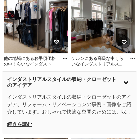
しゃれなウォークインクロ
収納・クローゼットの写真
ーゼットの写真
他の地域にあるお手頃価格
ケルンにある高級な中くら
の中くらいなインダストリ
いなインダストリアルスタ
アルスタイルのおしゃれな
イルのおしゃれなフィッテ
他の地域にあるお手頃価格
ケルンにある高級な中くら
収納・クローゼットの写真
ィングルーム (オープンシ
インダストリアルスタイルの収納・クローゼット
の中くらいなインダストリ
いなインダストリアルスタ
ェ
のアイデア
アルスタイルのおしゃれな
イルのおしゃれなフィッテ
収納・クローゼットの写真
ィングルーム (オープンシェ
インダストリアルスタイルの収納・クローゼットのアイ
ルフ、白いキャビネット、
デア、リフォーム・リノベーションの事例・画像をご紹
淡色無垢フローリング、ベ
介しています。おしゃれで快適な空間のためには、収納
ージュの床) の写真
をインテリアの一部として考えることも大切です。空間
続きを読む
に調和した色合い、質感、デザイン、そして機能性を追
求すれば、おしゃれで美しい空間を演出することができ