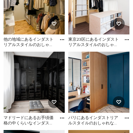
他の地域にあるインダスト
東京23区にあるインダスト
リアルスタイルのおしゃれ
リアルスタイルのおしゃれ
な収納・クローゼットの写
な収納・クローゼット (オ
他の地域にあるインダスト
東京23区にあるインダスト
真
ープンシェルフ、濃色木目
リアルスタイルのおしゃれ
リアルスタイルのおしゃれ
な収納・クローゼットの写
な収納・クローゼット (オー
真
プンシェルフ、濃色木目調
キャビネット、茶色い床) の
写真
マドリードにあるお手頃価
パリにあるインダストリア
格の中くらいなインダスト
ルスタイルのおしゃれな収
リアルスタイルのおしゃれ
納・クローゼットの写真
マドリードにあるお手頃価
パリにあるインダストリア