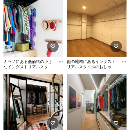
なフィッティングルーム
格の中くらいなインダスト
ルスタイルのおしゃれな収
(ガ
リアルスタイルのおしゃれ
納・クローゼットの写真
なフィッティングルーム (ガ
ラス扉のキャビネット、黒
いキャビネット、ラミネー
トの床、茶色い床) の写真
ミラノにある低価格の小さ
他の地域にあるインダスト
なインダストリアルスタイ
リアルスタイルのおしゃれ
ルのおしゃれなウォークイ
な収納・クローゼットの写
ミラノにある低価格の小さ
他の地域にあるインダスト
ンクローゼット (オープン
真
なインダストリアルスタイ
リアルスタイルのおしゃれ
シ
ルのおしゃれなウォークイ
な収納・クローゼットの写
ンクローゼット (オープンシ
真
ェルフ、コンクリートの
床、グレーの床、淡色木目
調キャビネット) の写真