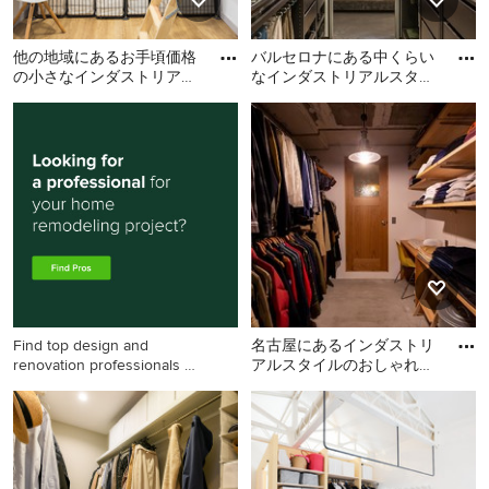
他の地域にあるお手頃価格
バルセロナにある中くらい
の小さなインダストリアル
なインダストリアルスタイ
スタイルのおしゃれなウォ
ルのおしゃれなウォークイ
他の地域にあるお手頃価格
バルセロナにある中くらい
ークインクローゼット (オ
ンクローゼット (オープン
の小さなインダストリアル
なインダストリアルスタイ
ー
シ
スタイルのおしゃれなウォ
ルのおしゃれなウォークイ
ークインクローゼット (オー
ンクローゼット (オープンシ
プンシェルフ、濃色木目調
ェルフ、黒いキャビネッ
キャビネット、淡色無垢フ
ト、コンクリートの床、グ
ローリング) の写真
レーの床) の写真
Find top design and
名古屋にあるインダストリ
renovation professionals on
アルスタイルのおしゃれな
Houzz
収納・クローゼットの写真
名古屋にあるインダストリ
アルスタイルのおしゃれな
収納・クローゼットの写真