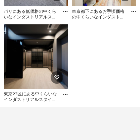
パリにある低価格の中くら
東京都下にあるお手頃価格
いなインダストリアルスタ
の中くらいなインダストリ
イルのおしゃれな壁面クロ
アルスタイルのおしゃれな
パリにある低価格の中くら
東京都下にあるお手頃価格
ーゼット (淡色木目調キャ
ウォークインクローゼット
いなインダストリアルスタ
の中くらいなインダストリ
ビ
(
イルのおしゃれな壁面クロ
アルスタイルのおしゃれな
ーゼット (淡色木目調キャビ
ウォークインクローゼット
ネット、カーペット敷き、
(オープンシェルフ、白いキ
グレーの床) の写真
ャビネット、無垢フローリ
ング、茶色い床、クロスの
天井) の写真
東京23区にある中くらいな
インダストリアルスタイル
のおしゃれなフィッティン
東京23区にある中くらいな
グルーム (ガラス扉のキャ
インダストリアルスタイル
のおしゃれなフィッティン
グルーム (ガラス扉のキャビ
ネット、黒いキャビネッ