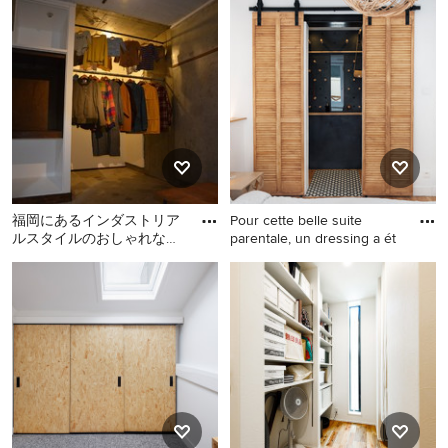
るでしょう。
インダストリアルスタイル収納・クローゼット のリフ
ォームや模様替えをお考えの場合でも、新築でおしゃれ
な収納・クローゼットを作る場合でも、Houzz がアイデ
ア探しのお手伝いをします。Houzz には
conlasbotaspuestas や Liadesign といった日本国内の優
れた建築家、インテリアデザイナー、工務店、リノベー
ション会社などから寄せられた486枚の家や部屋の写真
福岡にあるインダストリア
Pour cette belle suite
があります。色別やスタイル別で収納・クローゼットの
ルスタイルのおしゃれな収
parentale, un dressing a ét
画像を見て、気になるインダストリアルスタイル収納・
納・クローゼットの写真
福岡にあるインダストリア
トゥールーズにある低価格
クローゼット の間取りやレイアウトがあれば、アイデ
ルスタイルのおしゃれな収
の小さなインダストリアル
アブックへ保存したり、その写真の住宅を手がけた専門
納・クローゼットの写真
スタイルのおしゃれなフィ
家にご自分の理想のインダストリアルスタイル収納・ク
ッティングルーム (淡色木目
ローゼット のデザインや間取りについて相談してみま
調キャビネット、淡色無垢
しょう。 日本や海外のおしゃれなインダストリアルス
フローリング、ベージュの
タイル収納・クローゼット の実例がいっぱいの Houzz
床) の写真
を、あなたの家のリノベーションやリフォームのアイデ
ア集めに是非お役立てください。