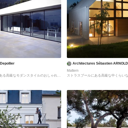
 Depollier
Architectures Sébastien ARNOLD
Mattern
ある高級なモダンスタイルのおしゃれな
ストラスブールにある高級な中くらい
スサイディング) の写真
ースタイルのおしゃれな家の外観 (ガラ
の写真