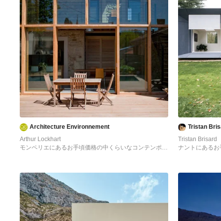
Architecture Environnement
Tristan Bri
Arthur Lockhart
Tristan Brisard
モンペリエにあるお手頃価格の中くらいなコンテンポラ
ナントにあるお
リースタイルのおしゃれな家の外観 (ガラスサイディン
スタイルのおし
グ) の写真
の写真