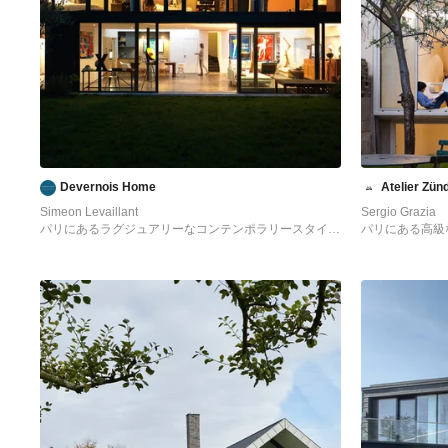
Devernois Home
Atelier Zün
Simeon Levaillant
Sergio Grazia
パリにあるラグジュアリーなコンテンポラリースタイル
パリにある高級
のおしゃれな家の外観 (タウンハウス、ガラスサイディ
な家の外観 (ガ
ング) の写真