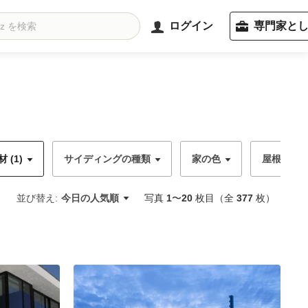
ログイン
専門家と
(1)
サイディングの種類
家の色
屋根の種
並び替え:
今日の人気順
写真
1
〜
20
枚目（全
377
枚）