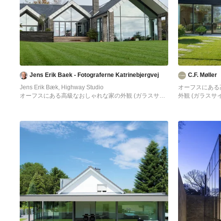
Jens Erik Baek - Fotograferne Katrinebjergvej
C.F. Møller
Jens Erik Bæk, Highway Studio
オーフスにある
オーフスにある高級なおしゃれな家の外観 (ガラスサイ
外観 (ガラスサ
ディング) の写真