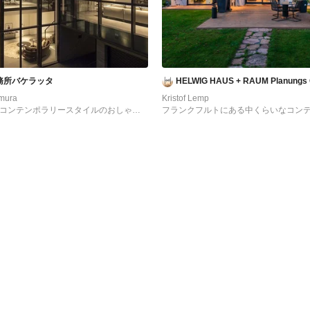
務所バケラッタ
HELWIG HAUS + RAUM Planungs
omura
Kristof Lemp
るコンテンポラリースタイルのおしゃれ
フランクフルトにある中くらいなコン
ラスサイディング) の写真
イルのおしゃれな家の外観 (ガラスサイ
真