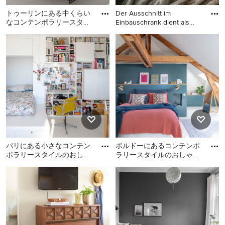
トゥーリンにある中くらい
Der Ausschnitt im
なコンテンポラリースタイ
Einbauschrank dient als
ルのおしゃれなロフト寝室
Nachttis
トゥーリンにある中くらい
ベルリンにある小さなトラ
(白い床、白い壁、塗装フロ
なコンテンポラリースタイ
ディショナルスタイルのお
ルのおしゃれなロフト寝室
しゃれな主寝室 (グレーの
(白い床、白い壁、塗装フロ
壁、塗装フローリング、グ
ーリング、グレーと黒)
レーの床) のインテリア
パリにある小さなコンテン
ボルドーにあるコンテンポ
ポラリースタイルのおしゃ
ラリースタイルのおしゃれ
れな主寝室 (白い壁、塗装
な寝室 (青い壁、塗装フロ
パリにある小さなコンテン
ボルドーにあるコンテンポ
フローリング、暖炉なし)
ーリング、白い床、表し
ポラリースタイルのおしゃ
ラリースタイルのおしゃれ
梁、
れな主寝室 (白い壁、塗装フ
な寝室 (青い壁、塗装フロー
ローリング、暖炉なし) のイ
リング、白い床、表し梁、
ンテリア
三角天井) のレイアウト