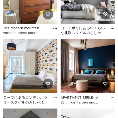
The modern mountain
ヨーテボリにある中くらい
vacation home offers
な北欧スタイルのおしゃれ
cheerful,
な主寝室 (グレーの壁、塗
サンディエゴにある中くら
ヨーテボリにある中くらい
装フローリング、暖炉な
いなミッドセンチュリース
な北欧スタイルのおしゃれ
し、
タイルのおしゃれな寝室 (グ
な主寝室 (グレーの壁、塗装
レーの壁、塗装フローリン
フローリング、暖炉なし、
グ、グレーの床) のインテリ
アクセントウォール、グレ
ア
ーとブラウン) のインテリア
ローマにあるコンテンポラ
APARTMENT BERLIN V
リースタイルのおしゃれな
Stimmige Farben und
寝室 (白い壁、塗装フロー
harmonisch
ローマにあるコンテンポラ
ベルリンにある中くらいな
リング、グレーの床、アク
リースタイルのおしゃれな
エクレクティックスタイル
セ