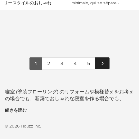
リースタイルのおしゃれな
minimale, qui se sépare -
寝室 (緑の壁、塗装フロー
ナントにあるコンテンポラ
パリにある小さな北欧スタ
リング、白い床)
リースタイルのおしゃれな
イルのおしゃれな寝室 (白い
寝室 (緑の壁、塗装フローリ
壁、塗装フローリング)
ング、白い床)
1
2
3
4
5
寝室 (塗装フローリング) のリフォームや模様替えをお考え
の場合でも、新築でおしゃれな寝室を作る場合でも、
Houzz がアイデア探しのお手伝いをします。Houzz には
続きを読む
37.2 architecture や Bjurfors Skåne といった日本国内の優
れた建築家、インテリアデザイナー、工務店、リノベーシ
ョン会社などから寄せられた1,082枚の家や部屋の写真が
© 2026 Houzz Inc.
あります。色別やスタイル別で寝室の画像を見て、気にな