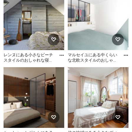
寝室 (白い壁、塗装フローリ
のおしゃれな寝室 (青い壁、
ング、グレーの床、アクセ
塗装フローリング、茶色い
ントウォール)
床)
レンヌにある小さなビーチ
マルセイユにある中くらい
スタイルのおしゃれな寝室
な北欧スタイルのおしゃれ
(塗装フローリング、勾配天
な主寝室 (緑の壁、塗装フ
レンヌにある小さなビーチ
マルセイユにある中くらい
井)
ローリング、暖炉なし、白
スタイルのおしゃれな寝室
な北欧スタイルのおしゃれ
い
(塗装フローリング、勾配天
な主寝室 (緑の壁、塗装フロ
井)
ーリング、暖炉なし、白い
床)