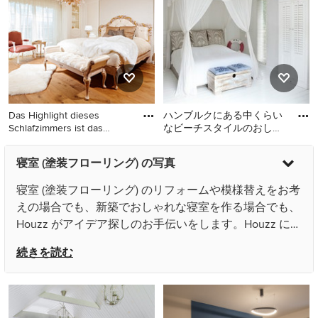
ローリング、暖炉なし、茶
リング、白い床、青いカー
色い床) のレイアウト
テン)
Das Highlight dieses
ハンブルクにある中くらい
Schlafzimmers ist das
なビーチスタイルのおしゃ
hochwer
れな寝室 (白い壁、塗装フ
シュトゥットガルトにある
ハンブルクにある中くらい
ローリング、暖炉なし)
寝室 (塗装フローリング) の写真
中くらいなトラディショナ
なビーチスタイルのおしゃ
ルスタイルのおしゃれな主
れな寝室 (白い壁、塗装フロ
寝室 (塗装フローリング) のリフォームや模様替えをお考
寝室 (白い壁、塗装フローリ
ーリング、暖炉なし)
えの場合でも、新築でおしゃれな寝室を作る場合でも、
ング、標準型暖炉、石材の
Houzz がアイデア探しのお手伝いをします。Houzz には
暖炉まわり、茶色い床) のイ
Maison claire clerc - Décoratrice d'intérieur や THE INNER
ンテリア
続きを読む
HOUSE といった日本国内の優れた建築家、インテリア
デザイナー、工務店、リノベーション会社などから寄せ
られた1,082枚の家や部屋の写真があります。色別やス
タイル別で寝室の画像を見て、気になる寝室 (塗装フロ