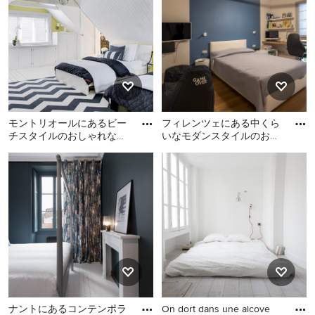
ーリング) の間取りやレイアウトがあれば、アイデアブ
ックへ保存したり、その写真の住宅を手がけた専門家に
ご自分の理想の寝室 (塗装フローリング) のデザインや間
取りについて相談してみましょう。 日本や海外のおし
ゃれな寝室 (塗装フローリング) の実例がいっぱいの
Houzz を、あなたの家のリノベーションやリフォームの
アイデア集めに是非お役立てください。
モントリオールにあるビー
フィレンツェにある中くら
チスタイルのおしゃれな寝
いなモダンスタイルのおし
室 (緑の壁、塗装フローリ
ゃれな寝室 (青い壁、塗装
モントリオールにあるビー
フィレンツェにある中くら
ング、勾配天井) のインテ
フローリング、茶色い床、
チスタイルのおしゃれな寝
いなモダンスタイルのおし
羽
室 (緑の壁、塗装フローリン
ゃれな寝室 (青い壁、塗装フ
グ、勾配天井) のインテリア
ローリング、茶色い床、羽
目板の壁) のインテリア
ナントにあるコンテンポラ
On dort dans une alcove