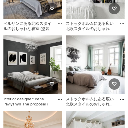
ベルリンにある北欧スタイ
ストックホルムにある広い
ルのおしゃれな寝室 (塗装
北欧スタイルのおしゃれな
フローリング、グレーの
主寝室 (白い壁、塗装フロ
ベルリンにある北欧スタイ
ストックホルムにある広い
壁、照明)
ーリング、暖炉なし、白い
ルのおしゃれな寝室 (塗装フ
北欧スタイルのおしゃれな
床
ローリング、グレーの壁、
主寝室 (白い壁、塗装フロー
照明)
リング、暖炉なし、白い床)
のレイアウト
Interior designer: Irena
ストックホルムにある広い
Pavlyshyn The proposal i
北欧スタイルのおしゃれな
主寝室 (白い壁、塗装フロ
ローマにある中くらいなモ
ストックホルムにある広い
ーリング、白い床、青いカ
ダンスタイルのおしゃれな
北欧スタイルのおしゃれな
ー
主寝室 (グレーの壁、塗装フ
主寝室 (白い壁、塗装フロー