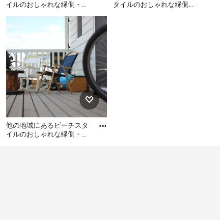
本家屋や和室の場合は「縁側 (濡れ縁)」、洋風の部屋や
イルのおしゃれな縁側・ポ
タイルのおしゃれな縁側・
ーチ (タイル敷き、パーゴ
建物なら「(ウッド) デッキ」と考えてもいいでしょう。
ポーチの写真
他の地域にあるビーチスタ
マドリードにあるビーチス
ラ) の写真
イルのおしゃれな縁側・ポ
タイルのおしゃれな縁側・
縁側のある家のメリットとデメリット
ーチ (タイル敷き、パーゴラ)
ポーチの写真
の写真
ビーチスタイル縁側を上手に住宅に取り込むことができ
ると、建物の室内と外側をつなげて広がりや一体感を醸
し出してくれます。また、部屋の外側に縁側があると、
夏は日よけの役割を果たして部屋に直射日光が入るのを
防ぐので、涼しく過ごすことができます。逆に冬には、
日当たりが良く、居心地の良いくつろぎのスペースにな
他の地域にあるビーチスタ
ります。また、外が近いので、風を感じたり季節の移り
イルのおしゃれな縁側・ポ
変わりを楽しむことができます。
ーチの写真
他の地域にあるビーチスタ
イルのおしゃれな縁側・ポ
一方、縁側は外に近いがゆえ、隣地や外部の道路からの
ーチの写真
プライバシーの確保や、防犯に注意が必要となります。
これは自分の家に安心して住むためにとても大切なこと
なので、ぜひ建築家など専門家に相談して、万全な対策
を講じたいものです。