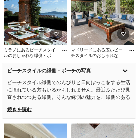
ミラノにあるビーチスタイ
マドリードにある広いビー
ルのおしゃれな縁側・ポー
チスタイルのおしゃれな縁
チの写真
側・ポーチ (オーニング・
ミラノにあるビーチスタイ
マドリードにある広いビー
日よけ) の写真
ビーチスタイルの縁側・ポーチの写真
ルのおしゃれな縁側・ポー
チスタイルのおしゃれな縁
チの写真
側・ポーチ (オーニング・日
ビーチスタイル縁側でのんびりと日向ぼっこをする生活
よけ) の写真
に憧れている方もいるかもしれません。最近ふたたび見
直されつつある縁側。そんな縁側の魅力を、縁側のある
家の事例写真でご紹介します。また、同様に家の外側に
続きを読む
ある空間である玄関ポーチも、住宅の顔としてのデザイ
ンや、毎日使うところだからこそ使い勝手にこだわりた
いものです。