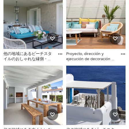
ーチの写真
ーチの写真
他の地域にあるビーチスタ
Proyecto, dirección y
イルのおしゃれな縁側・ポ
ejecución de decoración de
ーチの写真
t
他の地域にあるビーチスタ
ビルバオにある中くらいな
イルのおしゃれな縁側・ポ
ビーチスタイルのおしゃれ
ーチの写真
な縁側・ポーチ (網戸付きポ
ーチ、タイル敷き、パーゴ
ラ) の写真