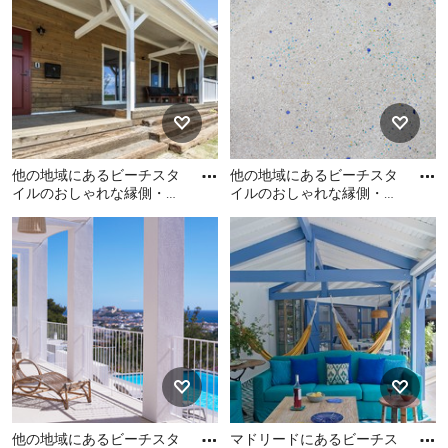
ビーチスタイル縁側の種類
「濡れ縁」と「くれ縁」
縁側には大きく分けて、「濡れ縁」と「くれ縁」の 2種
類あります。「濡れ縁」は室外にある縁側で、屋根は被
さっているものの外部に面しているので、雨が振り込む
と文字通り濡れてしまう空間のことです。一方「くれ
他の地域にあるビーチスタ
他の地域にあるビーチスタ
縁」は、建物の内側にあり、窓や雨戸を閉めると室内に
イルのおしゃれな縁側・ポ
イルのおしゃれな縁側・ポ
ーチ (デッキ材舗装、張り
ーチの写真
なる縁側のことです。「広縁」も「くれ縁」の一種で、
他の地域にあるビーチスタ
他の地域にあるビーチスタ
出し屋根) の写真
室内にある、より幅の広い縁側を意味します。
イルのおしゃれな縁側・ポ
イルのおしゃれな縁側・ポ
ーチ (デッキ材舗装、張り出
ーチの写真
ウッドデッキと縁側の違い
し屋根) の写真
濡れ縁もウッドデッキもどちらも木製で住宅の外側にあ
るものですが、簡単な見分け方は、屋根があるかどうか
です。屋根が被さっている、軒がある場合は縁側で、屋
根がなく雨ざらしの状態であれば「ウッドデッキ」と言
えます。ただ、明確な定義があるわけではないので、日
他の地域にあるビーチスタ
マドリードにあるビーチス