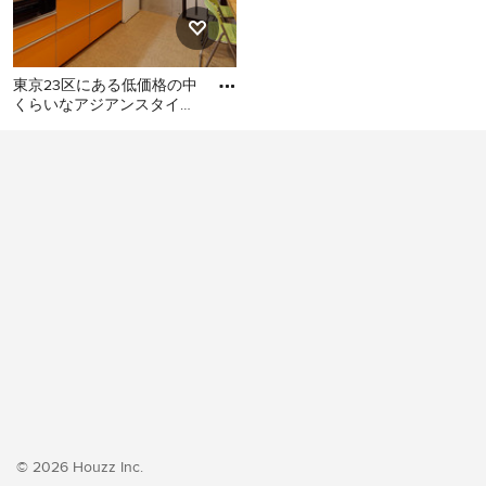
東京23区にある低価格の中
くらいなアジアンスタイル
のおしゃれなキッチン (シ
東京23区にある低価格の中
ングルシンク、フラットパ
くらいなアジアンスタイル
のおしゃれなキッチン (シン
グルシンク、フラットパネ
ル扉のキャビネット、オレ
ンジのキャビネット、ステ
ンレスカウンター、白いキ
ッチンパネル、シルバーの
調理設備、クッションフロ
ア、アイランドなし、オレ
ンジの床、グレーのキッチ
ンカウンター) の写真
© 2026 Houzz Inc.