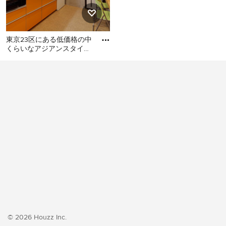
東京23区にある低価格の中
くらいなアジアンスタイル
のおしゃれなキッチン (シ
東京23区にある低価格の中
ングルシンク、フラットパ
くらいなアジアンスタイル
のおしゃれなキッチン (シン
グルシンク、フラットパネ
ル扉のキャビネット、オレ
ンジのキャビネット、ステ
ンレスカウンター、白いキ
ッチンパネル、シルバーの
調理設備、クッションフロ
ア、アイランドなし、オレ
ンジの床、グレーのキッチ
ンカウンター) の写真
© 2026 Houzz Inc.