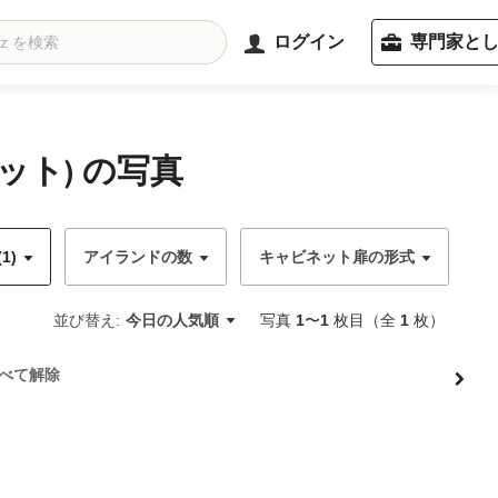
ログイン
専門家と
ト) の写真
1)
アイランドの数
キャビネット扉の形式
キ
並び替え:
今日の人気順
写真
1
〜
1
枚目（全
1
枚）
べて解除