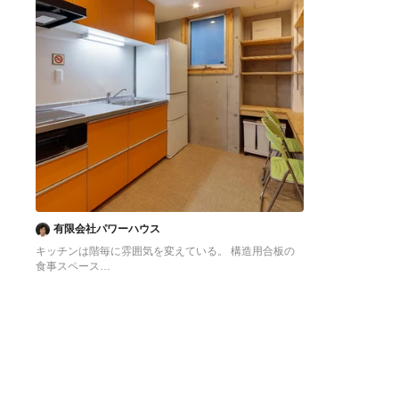
有限会社パワーハウス
キッチンは階毎に雰囲気を変えている。 構造用合板の
食事スペース
東京23区にある低価格の中くらいなアジアンスタイル
のおしゃれなキッチン (シングルシンク、フラットパネ
ル扉のキャビネット、オレンジのキャビネット、ステン
レスカウンター、白いキッチンパネル、シルバーの調理
設備、クッションフロア、アイランドなし、オレンジの
床、グレーのキッチンカウンター) の写真