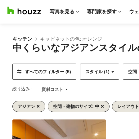
写真を見る
専門家を探す
ウェ
キッチン
キャビネットの色: オレンジ
中くらいなアジアンスタイルの
すべてのフィルター (5)
スタイル (1)
空間・
絞り込み：
資材コスト
アジアン
空間・建物のサイズ: 中
レイアウト:
前
次
1/6
へ
へ