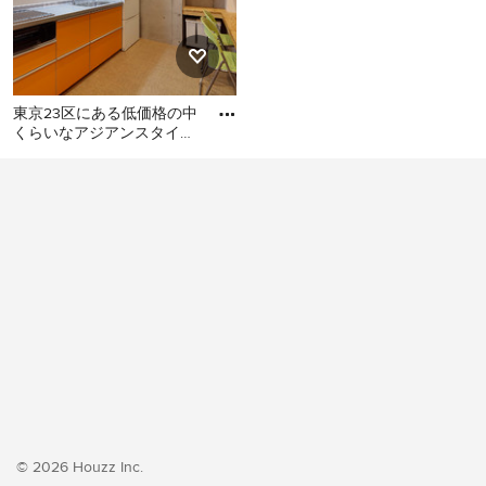
東京23区にある低価格の中
くらいなアジアンスタイル
のおしゃれなキッチン (シ
東京23区にある低価格の中
ングルシンク、フラットパ
くらいなアジアンスタイル
のおしゃれなキッチン (シン
グルシンク、フラットパネ
ル扉のキャビネット、オレ
ンジのキャビネット、ステ
ンレスカウンター、白いキ
ッチンパネル、シルバーの
調理設備、クッションフロ
ア、アイランドなし、オレ
ンジの床、グレーのキッチ
ンカウンター) の写真
© 2026 Houzz Inc.