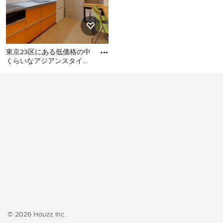
東京23区にある低価格の中
くらいなアジアンスタイル
のおしゃれなキッチン (シ
東京23区にある低価格の中
ングルシンク、フラットパ
くらいなアジアンスタイル
のおしゃれなキッチン (シン
グルシンク、フラットパネ
ル扉のキャビネット、オレ
ンジのキャビネット、ステ
ンレスカウンター、白いキ
ッチンパネル、シルバーの
調理設備、クッションフロ
ア、アイランドなし、オレ
ンジの床、グレーのキッチ
ンカウンター) の写真
© 2026 Houzz Inc.