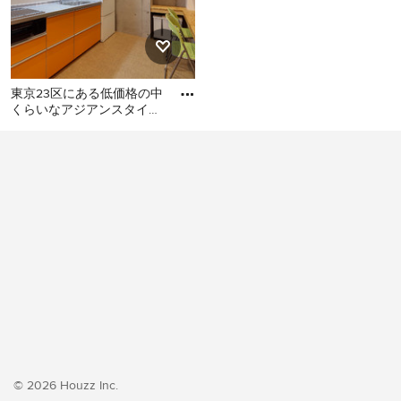
東京23区にある低価格の中
くらいなアジアンスタイル
のおしゃれなキッチン (シ
東京23区にある低価格の中
ングルシンク、フラットパ
くらいなアジアンスタイル
のおしゃれなキッチン (シン
グルシンク、フラットパネ
ル扉のキャビネット、オレ
ンジのキャビネット、ステ
ンレスカウンター、白いキ
ッチンパネル、シルバーの
調理設備、クッションフロ
ア、アイランドなし、オレ
ンジの床、グレーのキッチ
ンカウンター) の写真
© 2026 Houzz Inc.