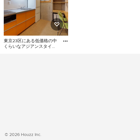
東京23区にある低価格の中
くらいなアジアンスタイル
のおしゃれなキッチン (シ
東京23区にある低価格の中
ングルシンク、フラットパ
くらいなアジアンスタイル
のおしゃれなキッチン (シン
グルシンク、フラットパネ
ル扉のキャビネット、オレ
ンジのキャビネット、ステ
ンレスカウンター、白いキ
ッチンパネル、シルバーの
調理設備、クッションフロ
ア、アイランドなし、オレ
ンジの床、グレーのキッチ
ンカウンター) の写真
© 2026 Houzz Inc.