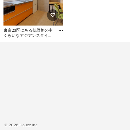
東京23区にある低価格の中
くらいなアジアンスタイル
のおしゃれなキッチン (シ
東京23区にある低価格の中
ングルシンク、フラットパ
くらいなアジアンスタイル
のおしゃれなキッチン (シン
グルシンク、フラットパネ
ル扉のキャビネット、オレ
ンジのキャビネット、ステ
ンレスカウンター、白いキ
ッチンパネル、シルバーの
調理設備、クッションフロ
ア、アイランドなし、オレ
ンジの床、グレーのキッチ
ンカウンター) の写真
© 2026 Houzz Inc.