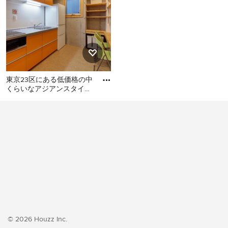
東京23区にある低価格の中
くらいなアジアンスタイル
のおしゃれなキッチン (シ
東京23区にある低価格の中
ングルシンク、フラットパ
くらいなアジアンスタイル
のおしゃれなキッチン (シン
グルシンク、フラットパネ
ル扉のキャビネット、オレ
ンジのキャビネット、ステ
ンレスカウンター、白いキ
ッチンパネル、シルバーの
調理設備、クッションフロ
ア、アイランドなし、オレ
ンジの床、グレーのキッチ
© 2026 Houzz Inc.
ンカウンター) の写真