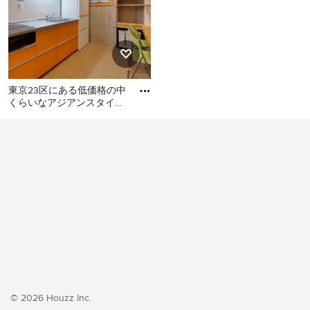
東京23区にある低価格の中
くらいなアジアンスタイル
のおしゃれなキッチン (シ
東京23区にある低価格の中
ングルシンク、フラットパ
くらいなアジアンスタイル
のおしゃれなキッチン (シン
グルシンク、フラットパネ
ル扉のキャビネット、オレ
ンジのキャビネット、ステ
ンレスカウンター、白いキ
ッチンパネル、シルバーの
調理設備、クッションフロ
ア、アイランドなし、オレ
ンジの床、グレーのキッチ
ンカウンター) の写真
© 2026 Houzz Inc.