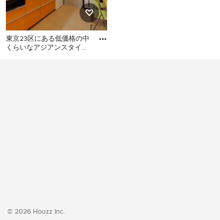
東京23区にある低価格の中
くらいなアジアンスタイル
のおしゃれなキッチン (シ
東京23区にある低価格の中
ングルシンク、フラットパ
くらいなアジアンスタイル
のおしゃれなキッチン (シン
グルシンク、フラットパネ
ル扉のキャビネット、オレ
ンジのキャビネット、ステ
ンレスカウンター、白いキ
ッチンパネル、シルバーの
調理設備、クッションフロ
ア、アイランドなし、オレ
ンジの床、グレーのキッチ
ンカウンター) の写真
© 2026 Houzz Inc.