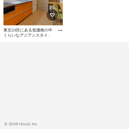
東京23区にある低価格の中
くらいなアジアンスタイル
のおしゃれなキッチン (シ
東京23区にある低価格の中
ングルシンク、フラットパ
くらいなアジアンスタイル
のおしゃれなキッチン (シン
グルシンク、フラットパネ
ル扉のキャビネット、オレ
ンジのキャビネット、ステ
ンレスカウンター、白いキ
ッチンパネル、シルバーの
調理設備、クッションフロ
ア、アイランドなし、オレ
ンジの床、グレーのキッチ
ンカウンター) の写真
© 2026 Houzz Inc.