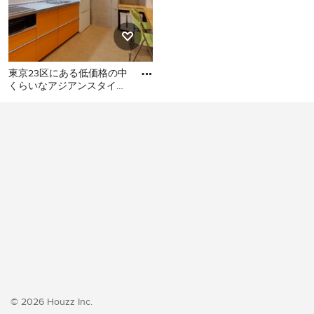
東京23区にある低価格の中
くらいなアジアンスタイル
のおしゃれなキッチン (シ
東京23区にある低価格の中
ングルシンク、フラットパ
くらいなアジアンスタイル
のおしゃれなキッチン (シン
グルシンク、フラットパネ
ル扉のキャビネット、オレ
ンジのキャビネット、ステ
ンレスカウンター、白いキ
ッチンパネル、シルバーの
調理設備、クッションフロ
ア、アイランドなし、オレ
ンジの床、グレーのキッチ
ンカウンター) の写真
© 2026 Houzz Inc.