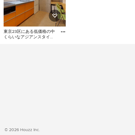
東京23区にある低価格の中
くらいなアジアンスタイル
のおしゃれなキッチン (シ
東京23区にある低価格の中
ングルシンク、フラットパ
くらいなアジアンスタイル
のおしゃれなキッチン (シン
グルシンク、フラットパネ
ル扉のキャビネット、オレ
ンジのキャビネット、ステ
ンレスカウンター、白いキ
ッチンパネル、シルバーの
調理設備、クッションフロ
ア、アイランドなし、オレ
ンジの床、グレーのキッチ
ンカウンター) の写真
© 2026 Houzz Inc.