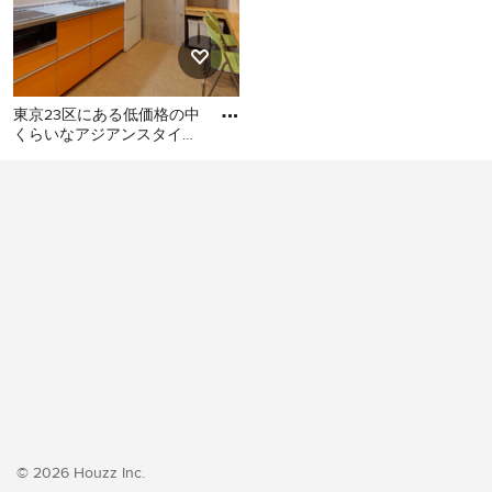
東京23区にある低価格の中
くらいなアジアンスタイル
のおしゃれなキッチン (シ
東京23区にある低価格の中
ングルシンク、フラットパ
くらいなアジアンスタイル
のおしゃれなキッチン (シン
グルシンク、フラットパネ
ル扉のキャビネット、オレ
ンジのキャビネット、ステ
ンレスカウンター、白いキ
ッチンパネル、シルバーの
調理設備、クッションフロ
ア、アイランドなし、オレ
ンジの床、グレーのキッチ
ンカウンター) の写真
© 2026 Houzz Inc.