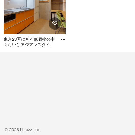
東京23区にある低価格の中
くらいなアジアンスタイル
のおしゃれなキッチン (シ
東京23区にある低価格の中
ングルシンク、フラットパ
くらいなアジアンスタイル
のおしゃれなキッチン (シン
グルシンク、フラットパネ
ル扉のキャビネット、オレ
ンジのキャビネット、ステ
ンレスカウンター、白いキ
ッチンパネル、シルバーの
調理設備、クッションフロ
ア、アイランドなし、オレ
ンジの床、グレーのキッチ
ンカウンター) の写真
© 2026 Houzz Inc.