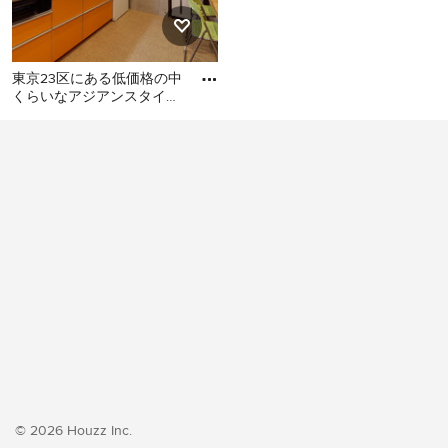
東京23区にある低価格の中
くらいなアジアンスタイル
のおしゃれなキッチン (シ
東京23区にある低価格の中
ングルシンク、フラットパ
くらいなアジアンスタイル
のおしゃれなキッチン (シン
グルシンク、フラットパネ
ル扉のキャビネット、オレ
ンジのキャビネット、ステ
ンレスカウンター、白いキ
ッチンパネル、シルバーの
調理設備、クッションフロ
ア、アイランドなし、オレ
ンジの床、グレーのキッチ
ンカウンター) の写真
© 2026 Houzz Inc.