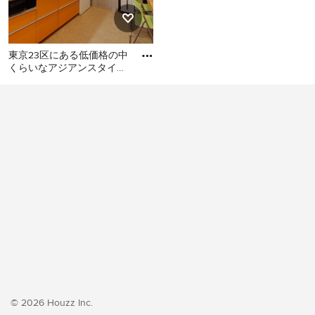
東京23区にある低価格の中
くらいなアジアンスタイル
のおしゃれなキッチン (シ
東京23区にある低価格の中
ングルシンク、フラットパ
くらいなアジアンスタイル
のおしゃれなキッチン (シン
グルシンク、フラットパネ
ル扉のキャビネット、オレ
ンジのキャビネット、ステ
ンレスカウンター、白いキ
ッチンパネル、シルバーの
調理設備、クッションフロ
ア、アイランドなし、オレ
ンジの床、グレーのキッチ
ンカウンター) の写真
© 2026 Houzz Inc.