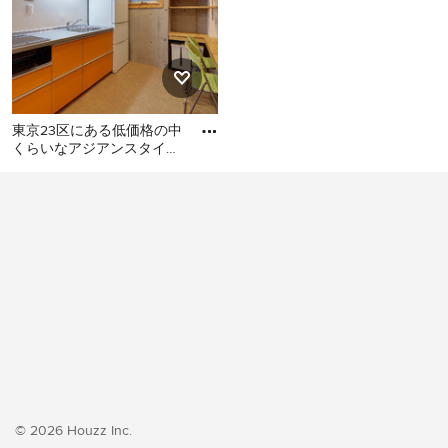
東京23区にある低価格の中
くらいなアジアンスタイル
のおしゃれなキッチン (シ
東京23区にある低価格の中
ングルシンク、フラットパ
くらいなアジアンスタイル
のおしゃれなキッチン (シン
グルシンク、フラットパネ
ル扉のキャビネット、オレ
ンジのキャビネット、ステ
ンレスカウンター、白いキ
ッチンパネル、シルバーの
調理設備、クッションフロ
ア、アイランドなし、オレ
ンジの床、グレーのキッチ
ンカウンター) の写真
© 2026 Houzz Inc.