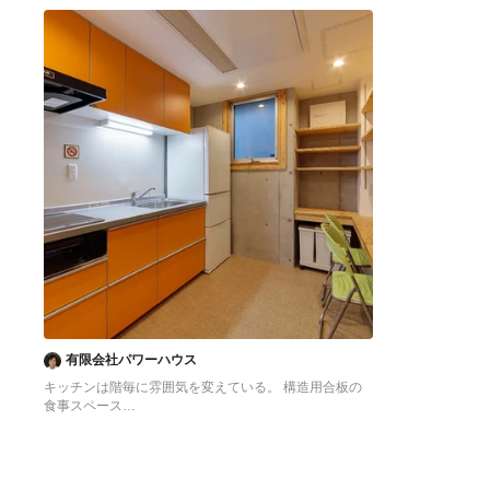
へ
へ
有限会社パワーハウス
キッチンは階毎に雰囲気を変えている。 構造用合板の
食事スペース
東京23区にある低価格の中くらいなアジアンスタイル
のおしゃれなキッチン (シングルシンク、フラットパネ
ル扉のキャビネット、オレンジのキャビネット、ステン
レスカウンター、白いキッチンパネル、シルバーの調理