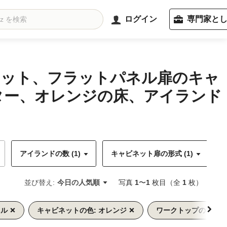
ログイン
専門家と
ネット、フラットパネル扉のキャ
ター、オレンジの床、アイランド
アイランドの数 (1)
キャビネット扉の形式 (1)
並び替え:
今日の人気順
写真
1
〜
1
枚目（全
1
枚）
ネル
キャビネットの色: オレンジ
ワークトップの素材: