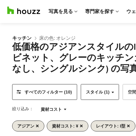
写真を見る
専門家を探す
ウェ
キッチン
床の色: オレンジ
低価格のアジアンスタイルの
ビネット、グレーのキッチン
なし、シングルシンク) の写
すべてのフィルター (10)
スタイル (1)
空
絞り込み：
資材コスト
アジアン
資材コスト: ¥
レイアウト: I型
前
次
1/11