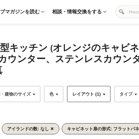
ブマガジンを読む
相談・情報交換をする
I型キッチン (オレンジのキャビ
カウンター、ステンレスカウン
真
間・建物のサイズ
色
レイアウト (1)
タイプ
アイランドの数: なし
キャビネット扉の形式: フラットパ