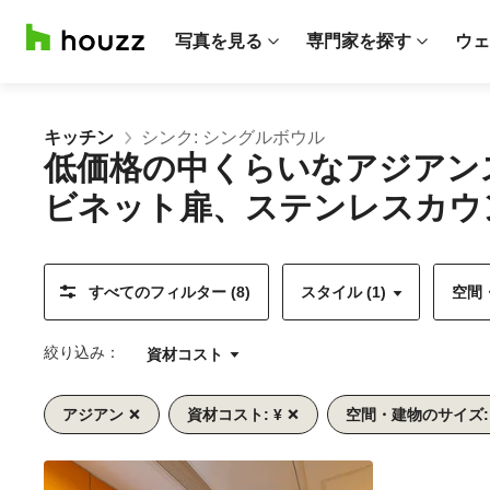
写真を見る
専門家を探す
ウェ
キッチン
シンク: シングルボウル
低価格の中くらいなアジアン
ビネット扉、ステンレスカウ
すべてのフィルター (8)
スタイル (1)
空間・
絞り込み：
資材コスト
アジアン
資材コスト: ¥
空間・建物のサイズ:
前
次
1/9
へ
へ