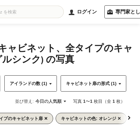
ログイン
専門家と
のキャビネット、全タイプのキャ
ルシンク) の写真
アイランドの数 (1)
キャビネット扉の形式 (1)
キ
並び替え:
今日の人気順
写真
1
〜
1
枚目（全
1
枚）
タイプのキャビネット扉
キャビネットの色: オレンジ
ワ