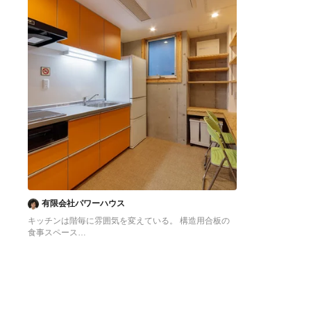
有限会社パワーハウス
キッチンは階毎に雰囲気を変えている。 構造用合板の
食事スペース
東京23区にある低価格の中くらいなアジアンスタイル
のおしゃれなキッチン (シングルシンク、フラットパネ
ル扉のキャビネット、オレンジのキャビネット、ステン
レスカウンター、白いキッチンパネル、シルバーの調理
設備、クッションフロア、アイランドなし、オレンジの
床、グレーのキッチンカウンター) の写真