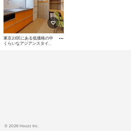
東京23区にある低価格の中
くらいなアジアンスタイル
のおしゃれなキッチン (シ
東京23区にある低価格の中
ングルシンク、フラットパ
くらいなアジアンスタイル
のおしゃれなキッチン (シン
グルシンク、フラットパネ
ル扉のキャビネット、オレ
ンジのキャビネット、ステ
ンレスカウンター、白いキ
ッチンパネル、シルバーの
調理設備、クッションフロ
ア、アイランドなし、オレ
ンジの床、グレーのキッチ
ンカウンター) の写真
© 2026 Houzz Inc.