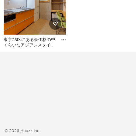
東京23区にある低価格の中
くらいなアジアンスタイル
のおしゃれなキッチン (シ
東京23区にある低価格の中
ングルシンク、フラットパ
くらいなアジアンスタイル
のおしゃれなキッチン (シン
グルシンク、フラットパネ
ル扉のキャビネット、オレ
ンジのキャビネット、ステ
ンレスカウンター、白いキ
ッチンパネル、シルバーの
調理設備、クッションフロ
ア、アイランドなし、オレ
ンジの床、グレーのキッチ
ンカウンター) の写真
© 2026 Houzz Inc.