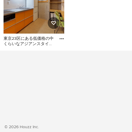
東京23区にある低価格の中
くらいなアジアンスタイル
のおしゃれなキッチン (シ
東京23区にある低価格の中
ングルシンク、フラットパ
くらいなアジアンスタイル
のおしゃれなキッチン (シン
グルシンク、フラットパネ
ル扉のキャビネット、オレ
ンジのキャビネット、ステ
ンレスカウンター、白いキ
ッチンパネル、シルバーの
調理設備、クッションフロ
ア、アイランドなし、オレ
ンジの床、グレーのキッチ
ンカウンター) の写真
© 2026 Houzz Inc.