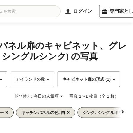
ログイン
専門家と
トパネル扉のキャビネット、グレ
シングルシンク) の写真
アイランドの数
キャビネット扉の形式 (1)
キ
並び替え:
今日の人気順
写真
1
〜
1
枚目（全
1
枚）
レー
キッチンパネルの色: 白
シンク: シングルボウル