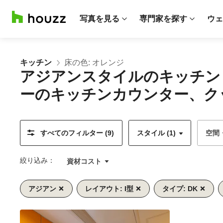
写真を見る
専門家を探す
ウェ
キッチン
床の色: オレンジ
アジアンスタイルのキッチン
ーのキッチンカウンター、ク
すべてのフィルター (9)
スタイル (1)
空間
絞り込み：
資材コスト
アジアン
レイアウト: I型
タイプ: DK
前
次
1/10
へ
へ