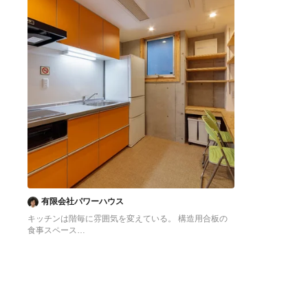
有限会社パワーハウス
キッチンは階毎に雰囲気を変えている。 構造用合板の
食事スペース
東京23区にある低価格の中くらいなアジアンスタイル
のおしゃれなキッチン (シングルシンク、フラットパネ
ル扉のキャビネット、オレンジのキャビネット、ステン
レスカウンター、白いキッチンパネル、シルバーの調理
設備、クッションフロア、アイランドなし、オレンジの
床、グレーのキッチンカウンター) の写真