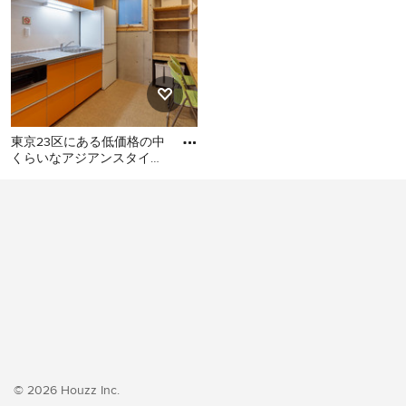
東京23区にある低価格の中
くらいなアジアンスタイル
のおしゃれなキッチン (シ
東京23区にある低価格の中
ングルシンク、フラットパ
くらいなアジアンスタイル
のおしゃれなキッチン (シン
グルシンク、フラットパネ
ル扉のキャビネット、オレ
ンジのキャビネット、ステ
ンレスカウンター、白いキ
ッチンパネル、シルバーの
調理設備、クッションフロ
ア、アイランドなし、オレ
ンジの床、グレーのキッチ
© 2026 Houzz Inc.
ンカウンター) の写真