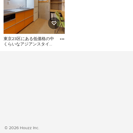
東京23区にある低価格の中
くらいなアジアンスタイル
のおしゃれなキッチン (シ
東京23区にある低価格の中
ングルシンク、フラットパ
くらいなアジアンスタイル
のおしゃれなキッチン (シン
グルシンク、フラットパネ
ル扉のキャビネット、オレ
ンジのキャビネット、ステ
ンレスカウンター、白いキ
ッチンパネル、シルバーの
調理設備、クッションフロ
ア、アイランドなし、オレ
ンジの床、グレーのキッチ
ンカウンター) の写真
© 2026 Houzz Inc.