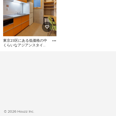
東京23区にある低価格の中
くらいなアジアンスタイル
のおしゃれなキッチン (シ
東京23区にある低価格の中
ングルシンク、フラットパ
くらいなアジアンスタイル
のおしゃれなキッチン (シン
グルシンク、フラットパネ
ル扉のキャビネット、オレ
ンジのキャビネット、ステ
ンレスカウンター、白いキ
ッチンパネル、シルバーの
調理設備、クッションフロ
ア、アイランドなし、オレ
ンジの床、グレーのキッチ
© 2026 Houzz Inc.
ンカウンター) の写真