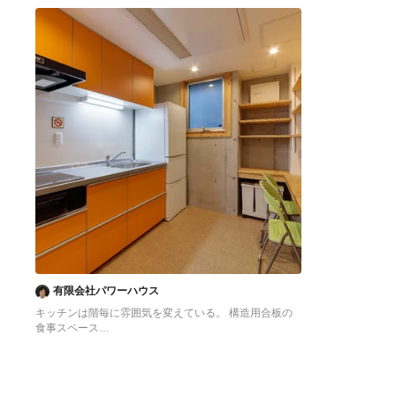
へ
へ
有限会社パワーハウス
キッチンは階毎に雰囲気を変えている。 構造用合板の
食事スペース
東京23区にある低価格の中くらいなアジアンスタイル
のおしゃれなキッチン (シングルシンク、フラットパネ
ル扉のキャビネット、オレンジのキャビネット、ステン
レスカウンター、白いキッチンパネル、シルバーの調理