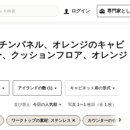
ログイン
専門家と
ッチンパネル、オレンジのキャビ
ー、クッションフロア、オレンジ
)
アイランドの数 (1)
キャビネット扉の形式
並び替え:
今日の人気順
写真
1
〜
1
枚目（全
1
枚）
ワークトップの素材: ステンレス
カウンターの色: グレ