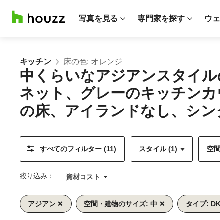
写真を見る
専門家を探す
ウェ
キッチン
床の色: オレンジ
中くらいなアジアンスタイル
ネット、グレーのキッチンカ
の床、アイランドなし、シング
すべてのフィルター (11)
スタイル (1)
空間
絞り込み：
資材コスト
アジアン
空間・建物のサイズ: 中
タイプ: D
前
次
1/12