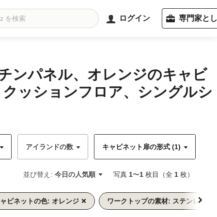
ログイン
専門家と
ッチンパネル、オレンジのキャビ
、クッションフロア、シングルシ
アイランドの数
キャビネット扉の形式 (1)
キ
並び替え:
今日の人気順
写真
1
〜
1
枚目（全
1
枚）
ャビネットの色: オレンジ
ワークトップの素材: ステンレス