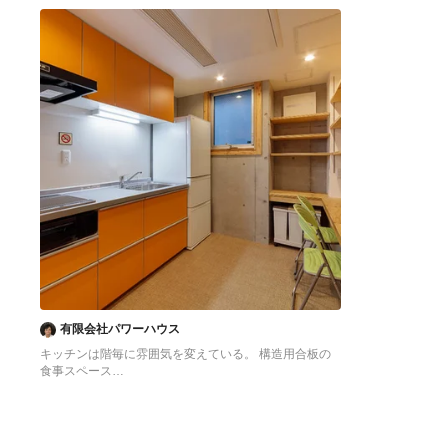
へ
へ
有限会社パワーハウス
キッチンは階毎に雰囲気を変えている。 構造用合板の
食事スペース
東京23区にある低価格の中くらいなアジアンスタイル
のおしゃれなキッチン (シングルシンク、フラットパネ
ル扉のキャビネット、オレンジのキャビネット、ステン
レスカウンター、白いキッチンパネル、シルバーの調理