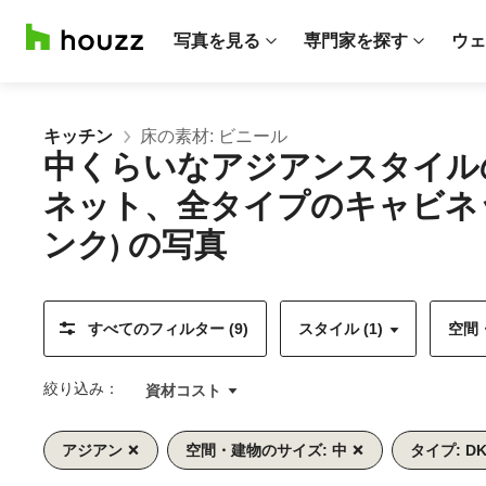
写真を見る
専門家を探す
ウェ
キッチン
床の素材: ビニール
中くらいなアジアンスタイル
ネット、全タイプのキャビネ
ンク) の写真
すべてのフィルター (9)
スタイル (1)
空間・
絞り込み：
資材コスト
アジアン
空間・建物のサイズ: 中
タイプ: D
前
次
1/10