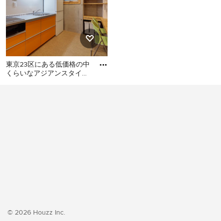
東京23区にある低価格の中
くらいなアジアンスタイル
のおしゃれなキッチン (シ
東京23区にある低価格の中
ングルシンク、フラットパ
くらいなアジアンスタイル
のおしゃれなキッチン (シン
グルシンク、フラットパネ
ル扉のキャビネット、オレ
ンジのキャビネット、ステ
ンレスカウンター、白いキ
ッチンパネル、シルバーの
調理設備、クッションフロ
ア、アイランドなし、オレ
ンジの床、グレーのキッチ
ンカウンター) の写真
© 2026 Houzz Inc.