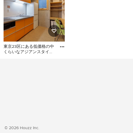
東京23区にある低価格の中
くらいなアジアンスタイル
のおしゃれなキッチン (シ
東京23区にある低価格の中
ングルシンク、フラットパ
くらいなアジアンスタイル
のおしゃれなキッチン (シン
グルシンク、フラットパネ
ル扉のキャビネット、オレ
ンジのキャビネット、ステ
ンレスカウンター、白いキ
ッチンパネル、シルバーの
調理設備、クッションフロ
ア、アイランドなし、オレ
ンジの床、グレーのキッチ
© 2026 Houzz Inc.
ンカウンター) の写真