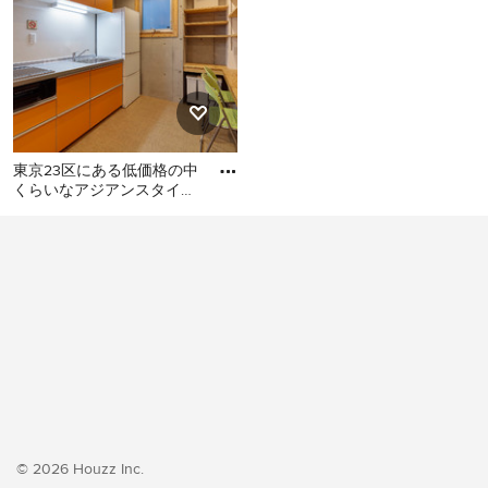
東京23区にある低価格の中
くらいなアジアンスタイル
のおしゃれなキッチン (シ
東京23区にある低価格の中
ングルシンク、フラットパ
くらいなアジアンスタイル
のおしゃれなキッチン (シン
グルシンク、フラットパネ
ル扉のキャビネット、オレ
ンジのキャビネット、ステ
ンレスカウンター、白いキ
ッチンパネル、シルバーの
調理設備、クッションフロ
ア、アイランドなし、オレ
ンジの床、グレーのキッチ
© 2026 Houzz Inc.
ンカウンター) の写真