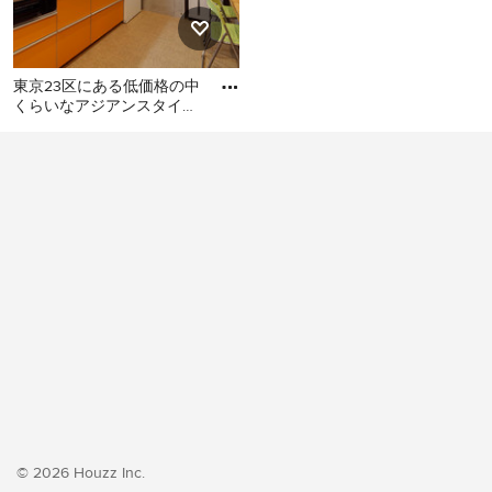
東京23区にある低価格の中
くらいなアジアンスタイル
のおしゃれなキッチン (シ
東京23区にある低価格の中
ングルシンク、フラットパ
くらいなアジアンスタイル
のおしゃれなキッチン (シン
グルシンク、フラットパネ
ル扉のキャビネット、オレ
ンジのキャビネット、ステ
ンレスカウンター、白いキ
ッチンパネル、シルバーの
調理設備、クッションフロ
ア、アイランドなし、オレ
ンジの床、グレーのキッチ
ンカウンター) の写真
© 2026 Houzz Inc.