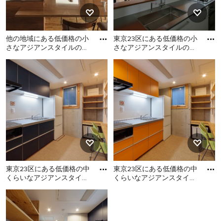
他の地域にある低価格の小
東京23区にある低価格の小
さなアジアンスタイルのお
さなアジアンスタイルのお
しゃれなキッチン (一体型
しゃれなキッチン (一体型
他の地域にある低価格の小
東京23区にある低価格の小
シンク、ベージュのキャビ
シンク、インセット扉のキ
さなアジアンスタイルのお
さなアジアンスタイルのお
ネ
しゃれなキッチン (一体型シ
しゃれなキッチン (一体型シ
ンク、ベージュのキャビネ
ンク、インセット扉のキャ
ット、ステンレスカウンタ
ビネット、白いキャビネッ
ー、白いキッチンパネル、
ト、ステンレスカウンタ
セラミックタイルのキッチ
ー、白いキッチンパネル、
ンパネル、シルバーの調理
ガラス板のキッチンパネ
設備、無垢フローリング、
ル、黒い調理設備、淡色無
ベージュの床、グレーのキ
垢フローリング、ベージュ
東京23区にある低価格の中
東京23区にある低価格の中
ッチンカウンター、フラッ
の床) の写真
くらいなアジアンスタイル
くらいなアジアンスタイル
トパネル扉のキャビネット)
のおしゃれなキッチン (シ
のおしゃれなキッチン (シ
の写真
東京23区にある低価格の中
東京23区にある低価格の中
ングルシンク、フラットパ
ングルシンク、フラットパ
くらいなアジアンスタイル
くらいなアジアンスタイル
のおしゃれなキッチン (シン
のおしゃれなキッチン (シン