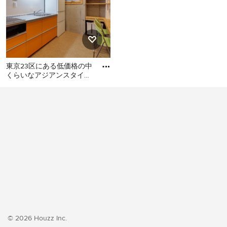
東京23区にある低価格の中
くらいなアジアンスタイル
のおしゃれなキッチン (シ
東京23区にある低価格の中
ングルシンク、フラットパ
くらいなアジアンスタイル
のおしゃれなキッチン (シン
グルシンク、フラットパネ
ル扉のキャビネット、オレ
ンジのキャビネット、ステ
ンレスカウンター、白いキ
ッチンパネル、シルバーの
調理設備、クッションフロ
ア、アイランドなし、オレ
ンジの床、グレーのキッチ
ンカウンター) の写真
© 2026 Houzz Inc.