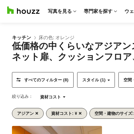
写真を見る
専門家を探す
ウェ
キッチン
床の色: オレンジ
低価格の中くらいなアジアン
ネット扉、クッションフロア、
すべてのフィルター (8)
スタイル (1)
空間・
絞り込み：
資材コスト
アジアン
資材コスト: ¥
空間・建物のサイズ:
前
次
1/9
へ
へ