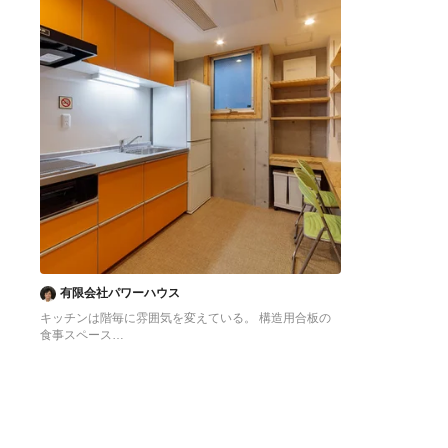
有限会社パワーハウス
キッチンは階毎に雰囲気を変えている。 構造用合板の
食事スペース
東京23区にある低価格の中くらいなアジアンスタイル
のおしゃれなキッチン (シングルシンク、フラットパネ
ル扉のキャビネット、オレンジのキャビネット、ステン
レスカウンター、白いキッチンパネル、シルバーの調理
設備、クッションフロア、アイランドなし、オレンジの
床、グレーのキッチンカウンター) の写真