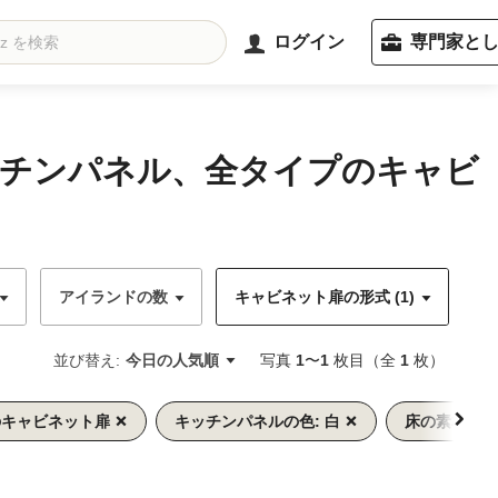
ログイン
専門家と
ッチンパネル、全タイプのキャビ
アイランドの数
キャビネット扉の形式 (1)
キ
並び替え:
今日の人気順
写真
1
〜
1
枚目（全
1
枚）
のキャビネット扉
キッチンパネルの色: 白
床の素材: 