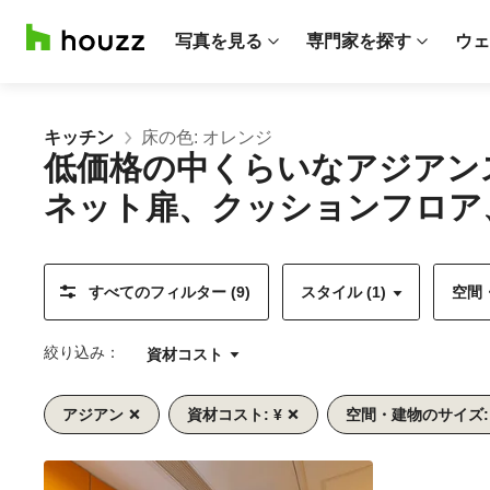
写真を見る
専門家を探す
ウェ
キッチン
床の色: オレンジ
低価格の中くらいなアジアン
ネット扉、クッションフロア
すべてのフィルター (9)
スタイル (1)
空間・
絞り込み：
資材コスト
アジアン
資材コスト: ¥
空間・建物のサイズ:
前
次
1/10
へ
へ