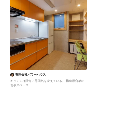
有限会社パワーハウス
キッチンは階毎に雰囲気を変えている。 構造用合板の
食事スペース
東京23区にある低価格の中くらいなアジアンスタイル
のおしゃれなキッチン (シングルシンク、フラットパネ
ル扉のキャビネット、オレンジのキャビネット、ステン
レスカウンター、白いキッチンパネル、シルバーの調理
設備、クッションフロア、アイランドなし、オレンジの
床、グレーのキッチンカウンター) の写真