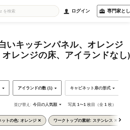
ログイン
専門家と
(白いキッチンパネル、オレンジ
オレンジの床、アイランドなし)
)
アイランドの数 (1)
キャビネット扉の形式
並び替え:
今日の人気順
写真
1
〜
1
枚目（全
1
枚）
ットの色: オレンジ
ワークトップの素材: ステンレス