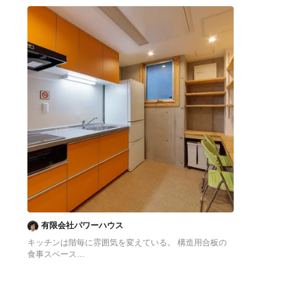
へ
へ
有限会社パワーハウス
キッチンは階毎に雰囲気を変えている。 構造用合板の
食事スペース
東京23区にある低価格の中くらいなアジアンスタイル
のおしゃれなキッチン (シングルシンク、フラットパネ
ル扉のキャビネット、オレンジのキャビネット、ステン
レスカウンター、白いキッチンパネル、シルバーの調理