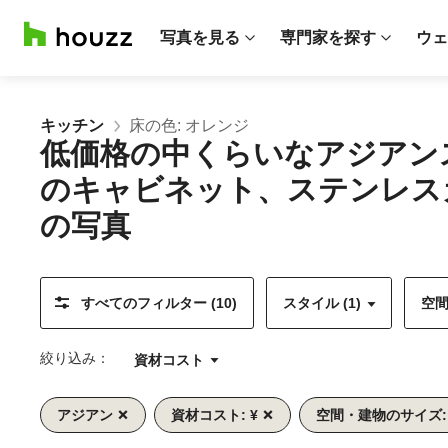
写真を見る
専門家を探す
ウェ
キッチン
床の色: オレンジ
低価格の中くらいなアジアン
のキャビネット、ステンレス
の写真
すべてのフィルター (10)
スタイル (1)
空間
絞り込み：
資材コスト
アジアン
資材コスト: ¥
空間・建物のサイズ:
前
次
1/11