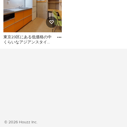
東京23区にある低価格の中
くらいなアジアンスタイル
のおしゃれなキッチン (シ
東京23区にある低価格の中
ングルシンク、フラットパ
くらいなアジアンスタイル
のおしゃれなキッチン (シン
グルシンク、フラットパネ
ル扉のキャビネット、オレ
ンジのキャビネット、ステ
ンレスカウンター、白いキ
ッチンパネル、シルバーの
調理設備、クッションフロ
ア、アイランドなし、オレ
ンジの床、グレーのキッチ
ンカウンター) の写真
© 2026 Houzz Inc.