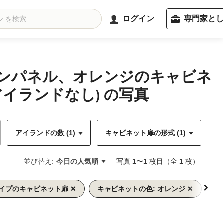
ログイン
専門家と
チンパネル、オレンジのキャビネ
イランドなし) の写真
アイランドの数 (1)
キャビネット扉の形式 (1)
キ
並び替え:
今日の人気順
写真
1
〜
1
枚目（全
1
枚）
タイプのキャビネット扉
キャビネットの色: オレンジ
ワ