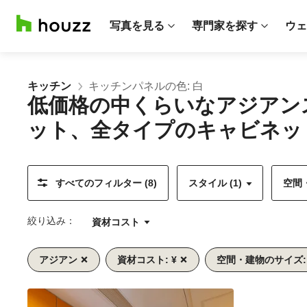
写真を見る
専門家を探す
ウェ
キッチン
キッチンパネルの色: 白
低価格の中くらいなアジアン
ット、全タイプのキャビネッ
すべてのフィルター (8)
スタイル (1)
空間・
絞り込み：
資材コスト
アジアン
資材コスト: ¥
空間・建物のサイズ:
前
次
1/9
へ
へ