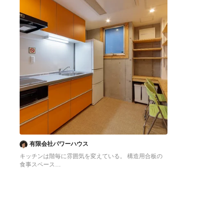
有限会社パワーハウス
キッチンは階毎に雰囲気を変えている。 構造用合板の
食事スペース
東京23区にある低価格の中くらいなアジアンスタイル
のおしゃれなキッチン (シングルシンク、フラットパネ
ル扉のキャビネット、オレンジのキャビネット、ステン
レスカウンター、白いキッチンパネル、シルバーの調理
設備、クッションフロア、アイランドなし、オレンジの
床、グレーのキッチンカウンター) の写真