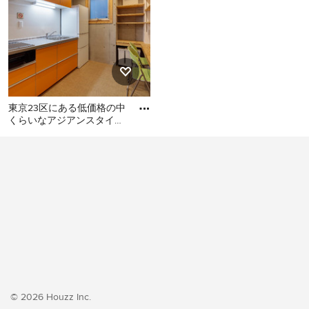
東京23区にある低価格の中
くらいなアジアンスタイル
のおしゃれなキッチン (シ
東京23区にある低価格の中
ングルシンク、フラットパ
くらいなアジアンスタイル
のおしゃれなキッチン (シン
グルシンク、フラットパネ
ル扉のキャビネット、オレ
ンジのキャビネット、ステ
ンレスカウンター、白いキ
ッチンパネル、シルバーの
調理設備、クッションフロ
ア、アイランドなし、オレ
ンジの床、グレーのキッチ
© 2026 Houzz Inc.
ンカウンター) の写真