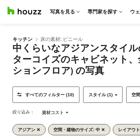
写真を見る
専門家を探す
ウェ
キッチン
床の素材: ビニール
中くらいなアジアンスタイル
ターコイズのキャビネット、
ションフロア) の写真
すべてのフィルター (10)
スタイル (1)
空間
絞り込み：
資材コスト
アジアン
空間・建物のサイズ: 中
レイアウト:
前
次
1/11