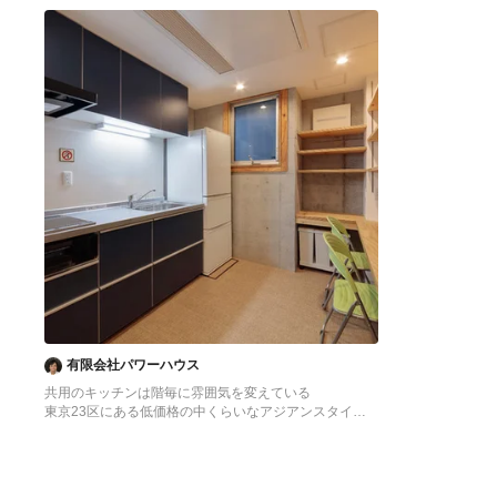
へ
へ
有限会社パワーハウス
共用のキッチンは階毎に雰囲気を変えている
東京23区にある低価格の中くらいなアジアンスタイル
のおしゃれなキッチン (シングルシンク、フラットパネ
ル扉のキャビネット、ターコイズのキャビネット、ステ
ンレスカウンター、白いキッチンパネル、ガラス板のキ
ッチンパネル、シルバーの調理設備、クッションフロ