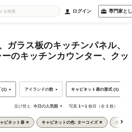
ログイン
専門家と
ル、ガラス板のキッチンパネル、
レーのキッチンカウンター、クッ
(1)
アイランドの数
キャビネット扉の形式 (1)
並び替え:
今日の人気順
写真
1
〜
1
枚目（全
1
枚）
キャビネット扉
キャビネットの色: ターコイズ
カウンタ