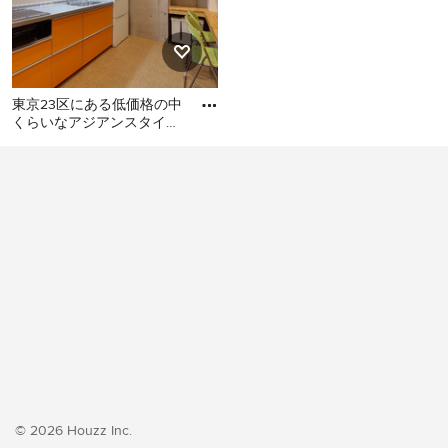
東京23区にある低価格の中
くらいなアジアンスタイル
のおしゃれなキッチン (シ
東京23区にある低価格の中
ングルシンク、フラットパ
くらいなアジアンスタイル
のおしゃれなキッチン (シン
グルシンク、フラットパネ
ル扉のキャビネット、オレ
ンジのキャビネット、ステ
ンレスカウンター、白いキ
ッチンパネル、シルバーの
調理設備、クッションフロ
ア、アイランドなし、オレ
ンジの床、グレーのキッチ
ンカウンター) の写真
© 2026 Houzz Inc.